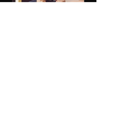
Zwischenanprobe/Fin
alanprobe Anzug
Herrenanzug bereit für eine
Anprobe
Weiterlesen
1 Std. 30 Min.
Buchen