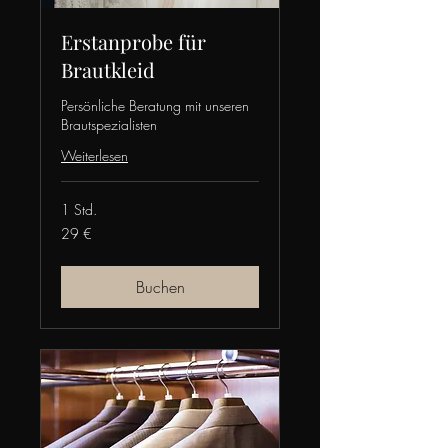
Erstanprobe für
Brautkleid
Persönliche Beratung mit unseren
Brautspezialisten
Weiterlesen
1 Std.
29
29 €
Euro
Buchen